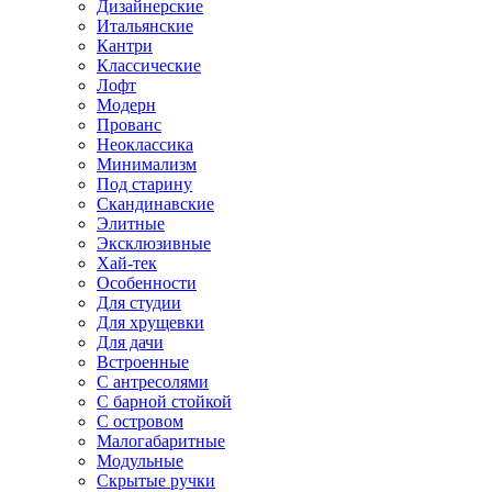
Дизайнерские
Итальянские
Кантри
Классические
Лофт
Модерн
Прованс
Неоклассика
Минимализм
Под старину
Скандинавские
Элитные
Эксклюзивные
Хай-тек
Особенности
Для студии
Для хрущевки
Для дачи
Встроенные
С антресолями
С барной стойкой
С островом
Малогабаритные
Модульные
Скрытые ручки