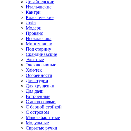
Дизайнерские
Итальянские
Кантри
Классические
Лофт
Модерн
Прованс
Неоклассика
Минимализм
Под старину
Скандинавские
Элитные
Эксклюзивные
Хай-тек
Особенности
Для студии
Для хрущевки
Для дачи
Встроенные
С антресолями
С барной стойкой
С островом
Малогабаритные
Модульные
Скрытые ручки