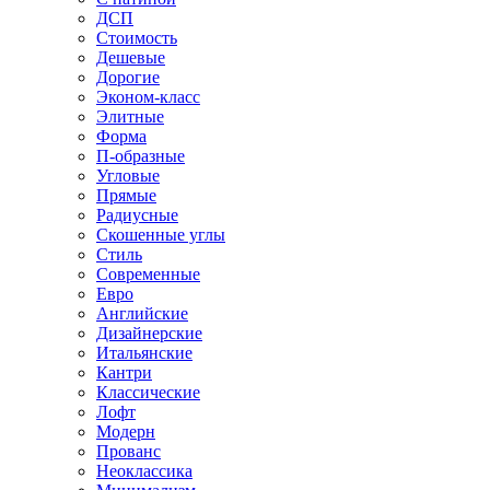
ДСП
Стоимость
Дешевые
Дорогие
Эконом-класс
Элитные
Форма
П-образные
Угловые
Прямые
Радиусные
Скошенные углы
Стиль
Современные
Евро
Английские
Дизайнерские
Итальянские
Кантри
Классические
Лофт
Модерн
Прованс
Неоклассика