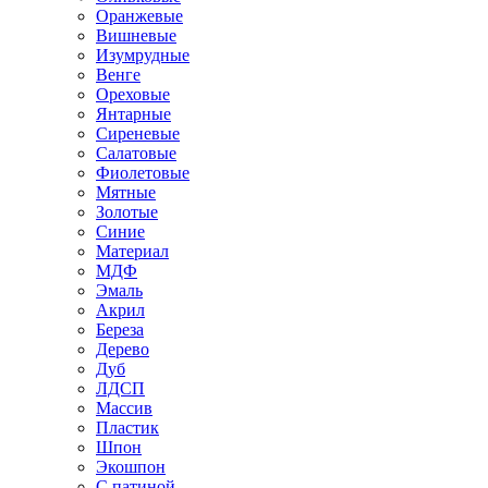
Оранжевые
Вишневые
Изумрудные
Венге
Ореховые
Янтарные
Сиреневые
Салатовые
Фиолетовые
Мятные
Золотые
Синие
Материал
МДФ
Эмаль
Акрил
Береза
Дерево
Дуб
ЛДСП
Массив
Пластик
Шпон
Экошпон
С патиной