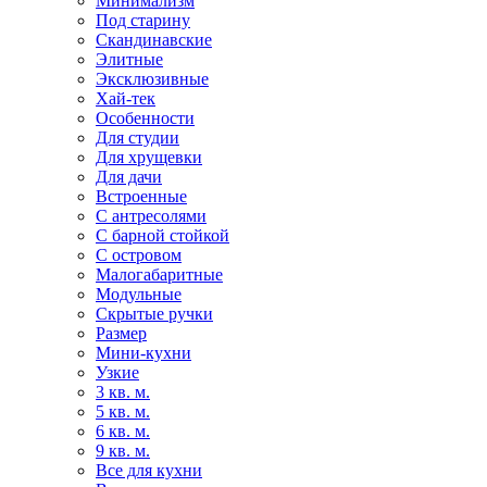
Минимализм
Под старину
Скандинавские
Элитные
Эксклюзивные
Хай-тек
Особенности
Для студии
Для хрущевки
Для дачи
Встроенные
С антресолями
С барной стойкой
С островом
Малогабаритные
Модульные
Скрытые ручки
Размер
Мини-кухни
Узкие
3 кв. м.
5 кв. м.
6 кв. м.
9 кв. м.
Все для кухни