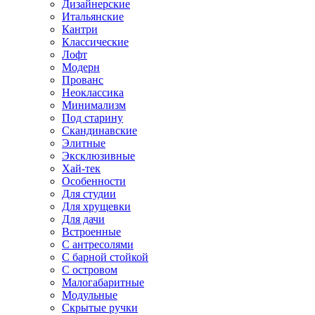
Дизайнерские
Итальянские
Кантри
Классические
Лофт
Модерн
Прованс
Неоклассика
Минимализм
Под старину
Скандинавские
Элитные
Эксклюзивные
Хай-тек
Особенности
Для студии
Для хрущевки
Для дачи
Встроенные
С антресолями
С барной стойкой
С островом
Малогабаритные
Модульные
Скрытые ручки