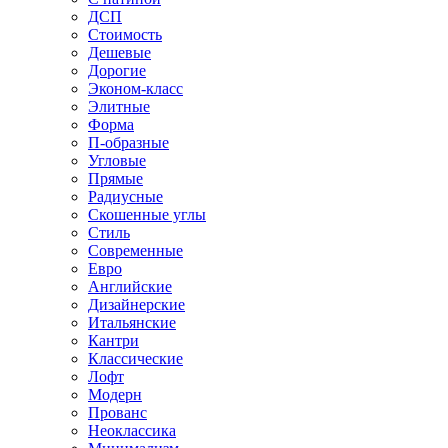
ДСП
Стоимость
Дешевые
Дорогие
Эконом-класс
Элитные
Форма
П-образные
Угловые
Прямые
Радиусные
Скошенные углы
Стиль
Современные
Евро
Английские
Дизайнерские
Итальянские
Кантри
Классические
Лофт
Модерн
Прованс
Неоклассика