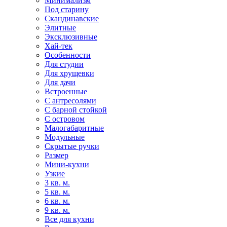
Минимализм
Под старину
Скандинавские
Элитные
Эксклюзивные
Хай-тек
Особенности
Для студии
Для хрущевки
Для дачи
Встроенные
С антресолями
С барной стойкой
С островом
Малогабаритные
Модульные
Скрытые ручки
Размер
Мини-кухни
Узкие
3 кв. м.
5 кв. м.
6 кв. м.
9 кв. м.
Все для кухни