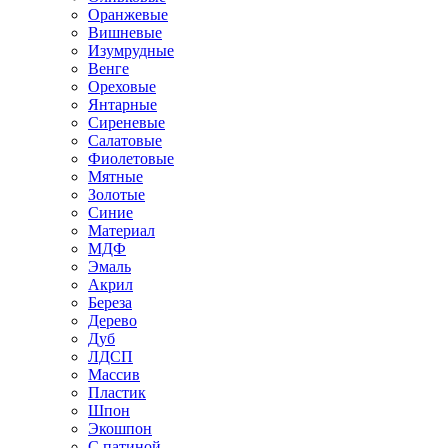
Оранжевые
Вишневые
Изумрудные
Венге
Ореховые
Янтарные
Сиреневые
Салатовые
Фиолетовые
Мятные
Золотые
Синие
Материал
МДФ
Эмаль
Акрил
Береза
Дерево
Дуб
ЛДСП
Массив
Пластик
Шпон
Экошпон
С патиной