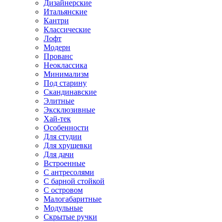
Дизайнерские
Итальянские
Кантри
Классические
Лофт
Модерн
Прованс
Неоклассика
Минимализм
Под старину
Скандинавские
Элитные
Эксклюзивные
Хай-тек
Особенности
Для студии
Для хрущевки
Для дачи
Встроенные
С антресолями
С барной стойкой
С островом
Малогабаритные
Модульные
Скрытые ручки