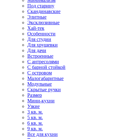
Минимализм
Под старину
Скандинавские
Элитные
Эксклюзивные
Хай-тек
Особенности
Для студии
Для хрущевки
Для дачи
Встроенные
С антресолями
С барной стойкой
С островом
Малогабаритные
Модульные
Скрытые ручки
Размер
Мини-кухни
Узкие
3 кв. м.
5 кв. м.
6 кв. м.
9 кв. м.
Все для кухни