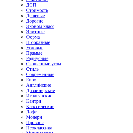
ДСП
Стоимость
Дешевые
Дорогие
Эконом-класс
Элитные
Форма
П-образные
Угловые
Прямые
Радиусные
Скошенные углы
Стиль
Современные
Евро
Английские
Дизайнерские
Итальянские
Кантри
Классические
Лофт
Модерн
Прованс
Неоклассика