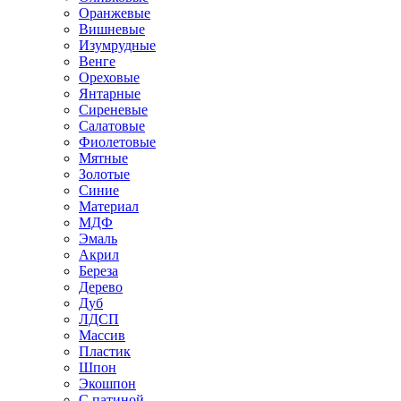
Оранжевые
Вишневые
Изумрудные
Венге
Ореховые
Янтарные
Сиреневые
Салатовые
Фиолетовые
Мятные
Золотые
Синие
Материал
МДФ
Эмаль
Акрил
Береза
Дерево
Дуб
ЛДСП
Массив
Пластик
Шпон
Экошпон
С патиной