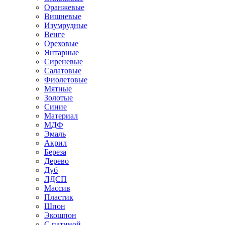
Оранжевые
Вишневые
Изумрудные
Венге
Ореховые
Янтарные
Сиреневые
Салатовые
Фиолетовые
Мятные
Золотые
Синие
Материал
МДФ
Эмаль
Акрил
Береза
Дерево
Дуб
ЛДСП
Массив
Пластик
Шпон
Экошпон
С патиной