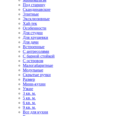
Минимализм
Под старину
Скандинавские
Элитные
Эксклюзивные
Хай-тек
Особенности
Для студии
Для хрущевки
Для дачи
Встроенные
С антресолями
С барной стойкой
С островом
Малогабаритные
Модульные
Скрытые ручки
Размер
Мини-кухни
Узкие
3 кв. м.
5 кв. м.
6 кв. м.
9 кв. м.
Все для кухни