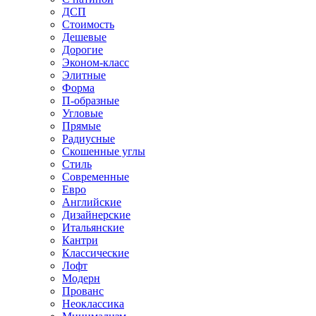
ДСП
Стоимость
Дешевые
Дорогие
Эконом-класс
Элитные
Форма
П-образные
Угловые
Прямые
Радиусные
Скошенные углы
Стиль
Современные
Евро
Английские
Дизайнерские
Итальянские
Кантри
Классические
Лофт
Модерн
Прованс
Неоклассика