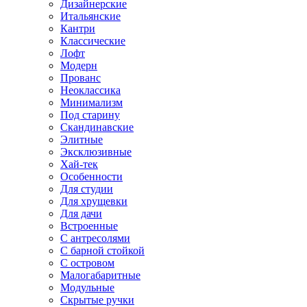
Дизайнерские
Итальянские
Кантри
Классические
Лофт
Модерн
Прованс
Неоклассика
Минимализм
Под старину
Скандинавские
Элитные
Эксклюзивные
Хай-тек
Особенности
Для студии
Для хрущевки
Для дачи
Встроенные
С антресолями
С барной стойкой
С островом
Малогабаритные
Модульные
Скрытые ручки