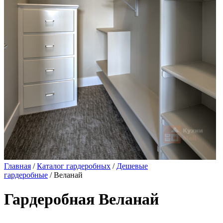
Главная
/
Каталог гардеробных
/
Дешевые
гардеробные
/ Веланай
Гардеробная Веланай