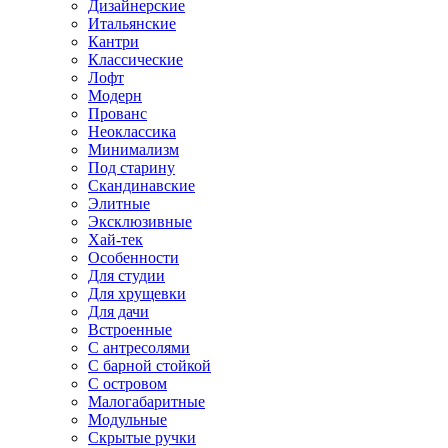
Дизайнерские
Итальянские
Кантри
Классические
Лофт
Модерн
Прованс
Неоклассика
Минимализм
Под старину
Скандинавские
Элитные
Эксклюзивные
Хай-тек
Особенности
Для студии
Для хрущевки
Для дачи
Встроенные
С антресолями
С барной стойкой
С островом
Малогабаритные
Модульные
Скрытые ручки