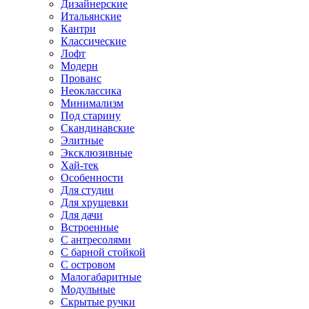
Дизайнерские
Итальянские
Кантри
Классические
Лофт
Модерн
Прованс
Неоклассика
Минимализм
Под старину
Скандинавские
Элитные
Эксклюзивные
Хай-тек
Особенности
Для студии
Для хрущевки
Для дачи
Встроенные
С антресолями
С барной стойкой
С островом
Малогабаритные
Модульные
Скрытые ручки