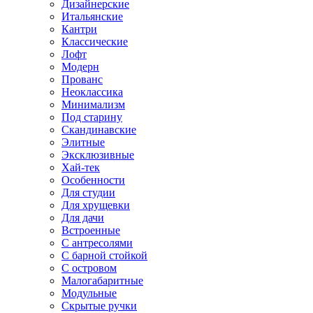
Дизайнерские
Итальянские
Кантри
Классические
Лофт
Модерн
Прованс
Неоклассика
Минимализм
Под старину
Скандинавские
Элитные
Эксклюзивные
Хай-тек
Особенности
Для студии
Для хрущевки
Для дачи
Встроенные
С антресолями
С барной стойкой
С островом
Малогабаритные
Модульные
Скрытые ручки