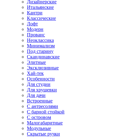
Дизайнерские
Итальянские
Кантри
Классические
Лофт
Модерн
Прованс
Неоклассика
Минимализм
Под старину
Скандинавские
Элитные
Эксклюзивные
Хай-тек
Особенности
Для студии
Для хрущевки
Для дачи
Встроенные
С антресолями
С барной стойкой
С островом
Малогабаритные
Модульные
Скрытые ручки