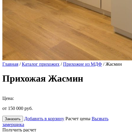
Главная
/
Каталог прихожих
/
Прихожие из МДФ
/ Жасмин
Прихожая Жасмин
Цена:
от 150 000
руб.
Добавить в корзину
Расчет цены
Вызвать
Заказать
замерщика
Получить расчет