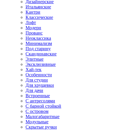
Дизайнерские
Итальянские
Кантри
Классические
Лофт
Модерн
Прованс
Неоклассика
Минимализм
Под старину
Скандинавские
Элитные
Эксклюзивные
Хай-тек
Особенности
Для студии
Для хрущевки
Для дачи
Встроенные
С антресолями
С барной стойкой
С островом
Малогабаритные
Модульные
Скрытые ручки