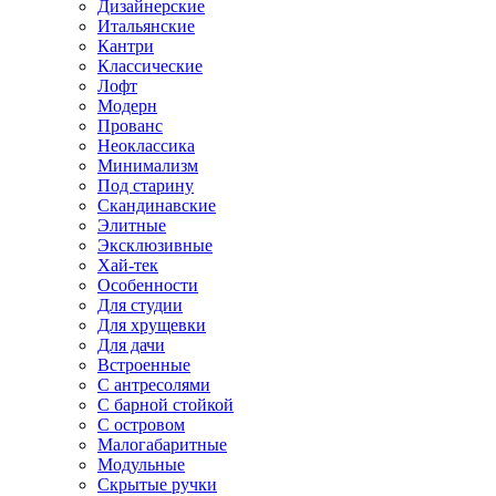
Дизайнерские
Итальянские
Кантри
Классические
Лофт
Модерн
Прованс
Неоклассика
Минимализм
Под старину
Скандинавские
Элитные
Эксклюзивные
Хай-тек
Особенности
Для студии
Для хрущевки
Для дачи
Встроенные
С антресолями
С барной стойкой
С островом
Малогабаритные
Модульные
Скрытые ручки