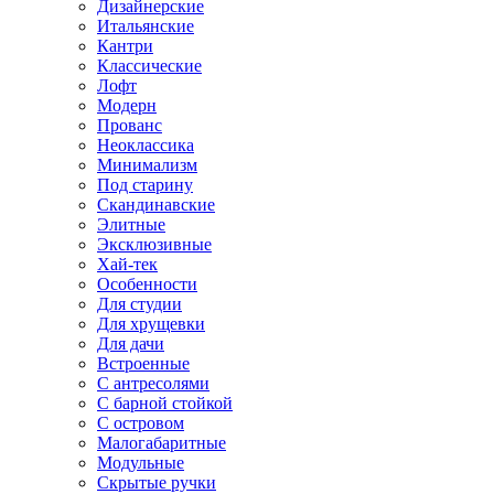
Дизайнерские
Итальянские
Кантри
Классические
Лофт
Модерн
Прованс
Неоклассика
Минимализм
Под старину
Скандинавские
Элитные
Эксклюзивные
Хай-тек
Особенности
Для студии
Для хрущевки
Для дачи
Встроенные
С антресолями
С барной стойкой
С островом
Малогабаритные
Модульные
Скрытые ручки