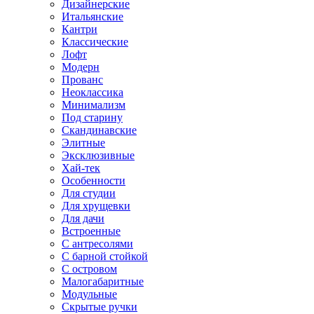
Дизайнерские
Итальянские
Кантри
Классические
Лофт
Модерн
Прованс
Неоклассика
Минимализм
Под старину
Скандинавские
Элитные
Эксклюзивные
Хай-тек
Особенности
Для студии
Для хрущевки
Для дачи
Встроенные
С антресолями
С барной стойкой
С островом
Малогабаритные
Модульные
Скрытые ручки