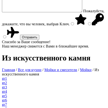
Пожалуйста,
докажите, что вы человек, выбрав
Ключ
.
Спасибо за Ваше сообщение!
Наш менеджер свяжется с Вами в ближайшее время.
Из искусственного камня
Главная
/
Все для кухни
/
Мойки и смесители
/
Мойки
/
Из
искусственного камня
gr1
gr2
gr3
gr4
gr5
gr6
gr7