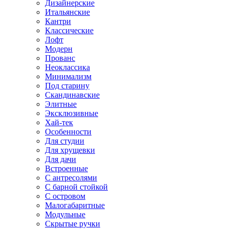
Дизайнерские
Итальянские
Кантри
Классические
Лофт
Модерн
Прованс
Неоклассика
Минимализм
Под старину
Скандинавские
Элитные
Эксклюзивные
Хай-тек
Особенности
Для студии
Для хрущевки
Для дачи
Встроенные
С антресолями
С барной стойкой
С островом
Малогабаритные
Модульные
Скрытые ручки