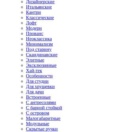
Дизайнерские
Итальянские
Кантри
Классические
Лофт
Модерн
Прованс
Неоклассика
Минимализм
Под старину
Скандинавские
Элитные
Эксклюзивные
Хай-тек
Особенности
Для студии
Для хрущевки
Для дачи
Встроенные
С антресолями
С барной стойкой
С островом
Малогабаритные
Модульные
Скрытые ручки