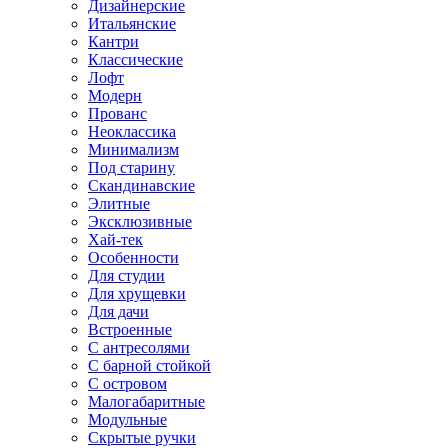
Дизайнерские
Итальянские
Кантри
Классические
Лофт
Модерн
Прованс
Неоклассика
Минимализм
Под старину
Скандинавские
Элитные
Эксклюзивные
Хай-тек
Особенности
Для студии
Для хрущевки
Для дачи
Встроенные
С антресолями
С барной стойкой
С островом
Малогабаритные
Модульные
Скрытые ручки