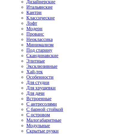
Дизайнерские
Итальянские
Кантри
Классические
Лофт
Модерн
Прованс
Неоклассика
Минимализм
Под старину
Скандинавские
Элитные
Эксклюзивные
Хай-тек
Особенности
Для студии
Для хрущевки
Для дачи
Встроенные
С антресолями
С барной стойкой
С островом
Малогабаритные
Модульные
Скрытые ручки