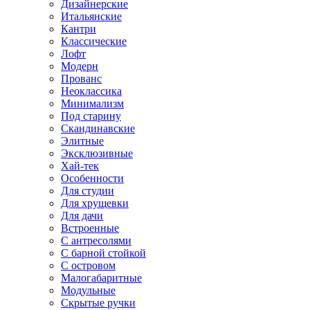
Дизайнерские
Итальянские
Кантри
Классические
Лофт
Модерн
Прованс
Неоклассика
Минимализм
Под старину
Скандинавские
Элитные
Эксклюзивные
Хай-тек
Особенности
Для студии
Для хрущевки
Для дачи
Встроенные
С антресолями
С барной стойкой
С островом
Малогабаритные
Модульные
Скрытые ручки