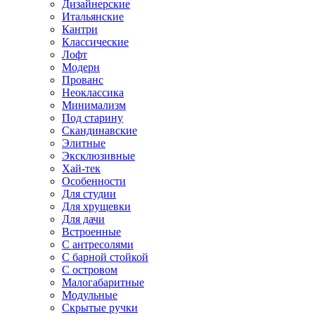
Дизайнерские
Итальянские
Кантри
Классические
Лофт
Модерн
Прованс
Неоклассика
Минимализм
Под старину
Скандинавские
Элитные
Эксклюзивные
Хай-тек
Особенности
Для студии
Для хрущевки
Для дачи
Встроенные
С антресолями
С барной стойкой
С островом
Малогабаритные
Модульные
Скрытые ручки