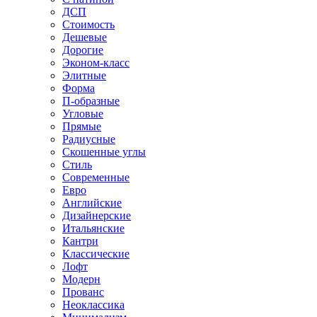
ДСП
Стоимость
Дешевые
Дорогие
Эконом-класс
Элитные
Форма
П-образные
Угловые
Прямые
Радиусные
Скошенные углы
Стиль
Современные
Евро
Английские
Дизайнерские
Итальянские
Кантри
Классические
Лофт
Модерн
Прованс
Неоклассика