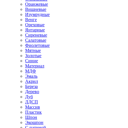
Оранжевые
Вишневые
Изумрудные
Венге
Ореховые
Янтарные
Сиреневые
Салатовые
Фиолетовые
Мятные
Золотые
Синие
Материал
МДФ
Эмаль
Акрил
Береза
Дерево
Дуб
ЛДСП
Массив
Пластик
Шпон
Экошпон
С патиной