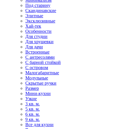
Минимализм
Под старину
Скандинавские
Элитные
Эксклюзивные
Хай-тек
Особенности
Для студии
Для хрущевки
Для дачи
Встроенные
С антресолями
С барной стойкой
С островом
Малогабаритные
Модульные
Скрытые ручки
Размер
Мини-кухни
Узкие
3 кв. м.
5 кв. м.
6 кв. м.
9 кв. м.
Все для кухни