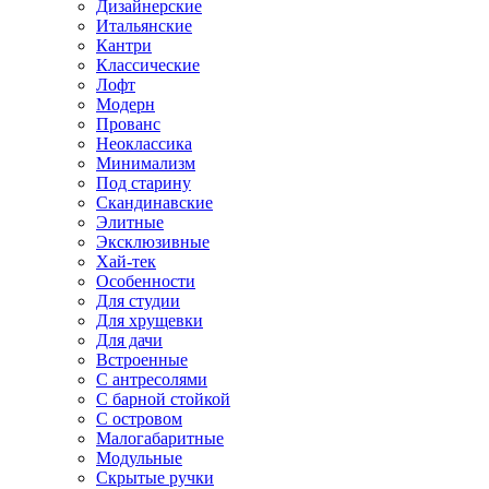
Дизайнерские
Итальянские
Кантри
Классические
Лофт
Модерн
Прованс
Неоклассика
Минимализм
Под старину
Скандинавские
Элитные
Эксклюзивные
Хай-тек
Особенности
Для студии
Для хрущевки
Для дачи
Встроенные
С антресолями
С барной стойкой
С островом
Малогабаритные
Модульные
Скрытые ручки