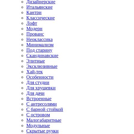
Дизайнерские
Итальянские
Кантри
Классические
Лофт
Модерн
Прованс
Неоклассика
Минимализм
Под старину
Скандинавские
Элитные
Эксклюзивные
Хай-тек
Особенности
Для студии
Для хрущевки
Для дачи
Встроенные
С антресолями
С барной стойкой
С островом
Малогабаритные
Модульные
Скрытые ручки