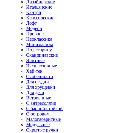
Дизайнерские
Итальянские
Кантри
Классические
Лофт
Модерн
Прованс
Неоклассика
Минимализм
Под старину
Скандинавские
Элитные
Эксклюзивные
Хай-тек
Особенности
Для студии
Для хрущевки
Для дачи
Встроенные
С антресолями
С барной стойкой
С островом
Малогабаритные
Модульные
Скрытые ручки