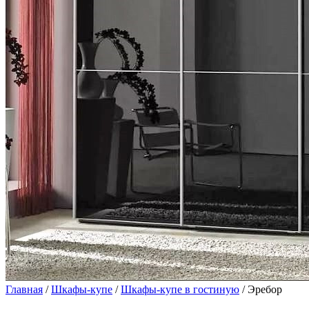
Главная
/
Шкафы-купе
/
Шкафы-купе в гостиную
/ Эребор