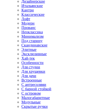
Дизайнерские
Итальянские
Кантри
Классические
Лофт
Модерн
Прованс
Неоклассика
Минимализм
Под старину
Скандинавские
Элитные
Эксклюзивные
Хай-тек
Особенности
Для студии
Для хрущевки
Для дачи
Встроенные
С антресолями
С барной стойкой
С островом
Малогабаритные
Модульные
Скрытые ручки