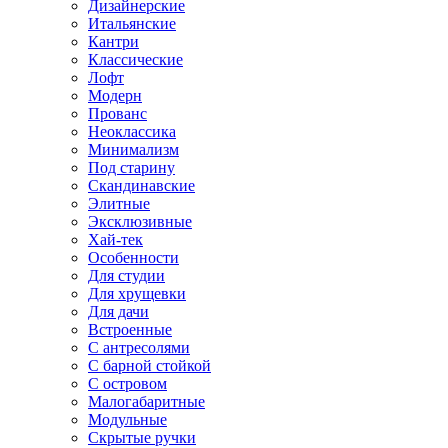
Дизайнерские
Итальянские
Кантри
Классические
Лофт
Модерн
Прованс
Неоклассика
Минимализм
Под старину
Скандинавские
Элитные
Эксклюзивные
Хай-тек
Особенности
Для студии
Для хрущевки
Для дачи
Встроенные
С антресолями
С барной стойкой
С островом
Малогабаритные
Модульные
Скрытые ручки