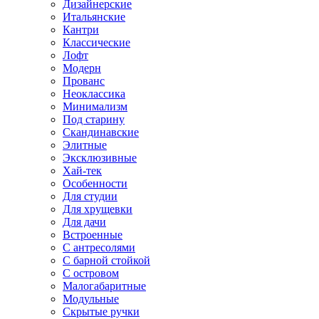
Дизайнерские
Итальянские
Кантри
Классические
Лофт
Модерн
Прованс
Неоклассика
Минимализм
Под старину
Скандинавские
Элитные
Эксклюзивные
Хай-тек
Особенности
Для студии
Для хрущевки
Для дачи
Встроенные
С антресолями
С барной стойкой
С островом
Малогабаритные
Модульные
Скрытые ручки