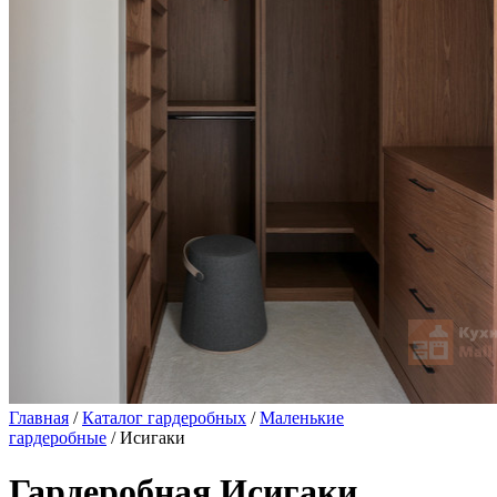
Главная
/
Каталог гардеробных
/
Маленькие
гардеробные
/ Исигаки
Гардеробная Исигаки