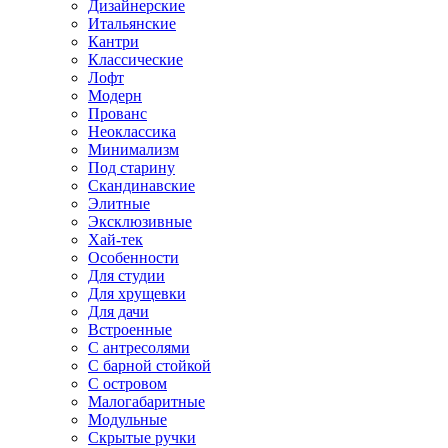
Дизайнерские
Итальянские
Кантри
Классические
Лофт
Модерн
Прованс
Неоклассика
Минимализм
Под старину
Скандинавские
Элитные
Эксклюзивные
Хай-тек
Особенности
Для студии
Для хрущевки
Для дачи
Встроенные
С антресолями
С барной стойкой
С островом
Малогабаритные
Модульные
Скрытые ручки