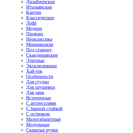
Дизайнерские
Итальянские
Кантри
Классические
Лофт
Модерн
Прованс
Неоклассика
Минимализм
Под старину
Скандинавские
Элитные
Эксклюзивные
Хай-тек
Особенности
Для студии
Для хрущевки
Для дачи
Встроенные
С антресолями
С барной стойкой
С островом
Малогабаритные
Модульные
Скрытые ручки