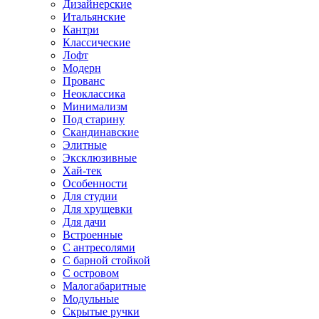
Дизайнерские
Итальянские
Кантри
Классические
Лофт
Модерн
Прованс
Неоклассика
Минимализм
Под старину
Скандинавские
Элитные
Эксклюзивные
Хай-тек
Особенности
Для студии
Для хрущевки
Для дачи
Встроенные
С антресолями
С барной стойкой
С островом
Малогабаритные
Модульные
Скрытые ручки