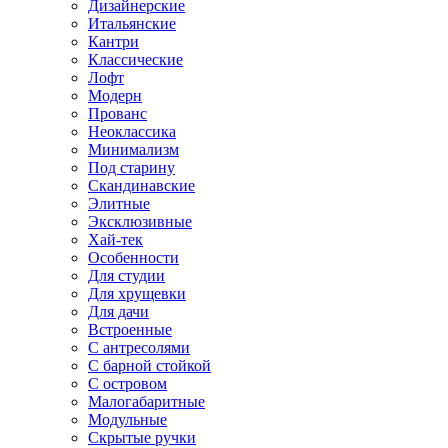
Дизайнерские
Итальянские
Кантри
Классические
Лофт
Модерн
Прованс
Неоклассика
Минимализм
Под старину
Скандинавские
Элитные
Эксклюзивные
Хай-тек
Особенности
Для студии
Для хрущевки
Для дачи
Встроенные
С антресолями
С барной стойкой
С островом
Малогабаритные
Модульные
Скрытые ручки