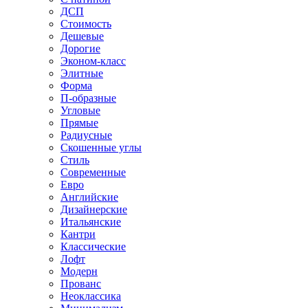
ДСП
Стоимость
Дешевые
Дорогие
Эконом-класс
Элитные
Форма
П-образные
Угловые
Прямые
Радиусные
Скошенные углы
Стиль
Современные
Евро
Английские
Дизайнерские
Итальянские
Кантри
Классические
Лофт
Модерн
Прованс
Неоклассика