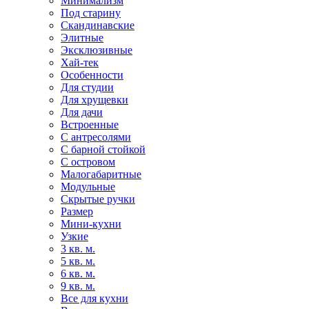
Минимализм
Под старину
Скандинавские
Элитные
Эксклюзивные
Хай-тек
Особенности
Для студии
Для хрущевки
Для дачи
Встроенные
С антресолями
С барной стойкой
С островом
Малогабаритные
Модульные
Скрытые ручки
Размер
Мини-кухни
Узкие
3 кв. м.
5 кв. м.
6 кв. м.
9 кв. м.
Все для кухни