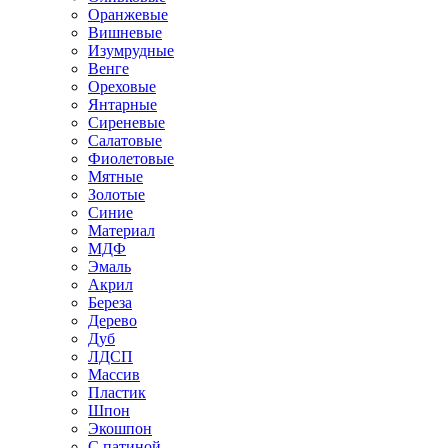
Оранжевые
Вишневые
Изумрудные
Венге
Ореховые
Янтарные
Сиреневые
Салатовые
Фиолетовые
Мятные
Золотые
Синие
Материал
МДФ
Эмаль
Акрил
Береза
Дерево
Дуб
ЛДСП
Массив
Пластик
Шпон
Экошпон
С патиной