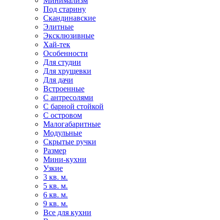
Минимализм
Под старину
Скандинавские
Элитные
Эксклюзивные
Хай-тек
Особенности
Для студии
Для хрущевки
Для дачи
Встроенные
С антресолями
С барной стойкой
С островом
Малогабаритные
Модульные
Скрытые ручки
Размер
Мини-кухни
Узкие
3 кв. м.
5 кв. м.
6 кв. м.
9 кв. м.
Все для кухни