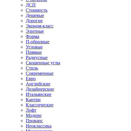
ДСП
Стоимость
Дешевые
Дорогие
Эконом-класс
Элитные
Форма
П-образные
Угловые
Прямые
Радиусные
Скошенные углы
Стиль
Современные
Евро
Английские
Дизайнерские
Итальянские
Кантри
Классические
Лофт
Модерн
Прованс
Неоклассика