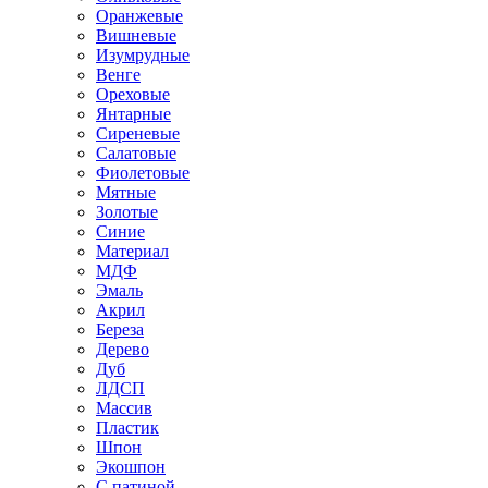
Оранжевые
Вишневые
Изумрудные
Венге
Ореховые
Янтарные
Сиреневые
Салатовые
Фиолетовые
Мятные
Золотые
Синие
Материал
МДФ
Эмаль
Акрил
Береза
Дерево
Дуб
ЛДСП
Массив
Пластик
Шпон
Экошпон
С патиной