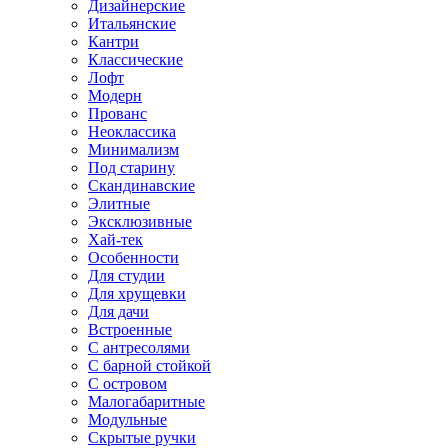
Дизайнерские
Итальянские
Кантри
Классические
Лофт
Модерн
Прованс
Неоклассика
Минимализм
Под старину
Скандинавские
Элитные
Эксклюзивные
Хай-тек
Особенности
Для студии
Для хрущевки
Для дачи
Встроенные
С антресолями
С барной стойкой
С островом
Малогабаритные
Модульные
Скрытые ручки