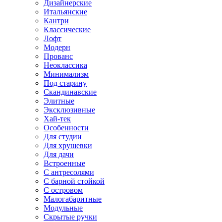
Дизайнерские
Итальянские
Кантри
Классические
Лофт
Модерн
Прованс
Неоклассика
Минимализм
Под старину
Скандинавские
Элитные
Эксклюзивные
Хай-тек
Особенности
Для студии
Для хрущевки
Для дачи
Встроенные
С антресолями
С барной стойкой
С островом
Малогабаритные
Модульные
Скрытые ручки