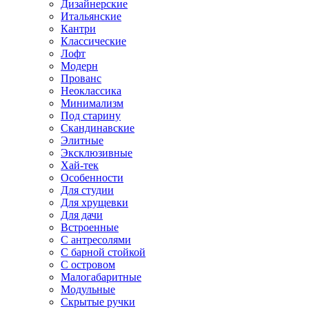
Дизайнерские
Итальянские
Кантри
Классические
Лофт
Модерн
Прованс
Неоклассика
Минимализм
Под старину
Скандинавские
Элитные
Эксклюзивные
Хай-тек
Особенности
Для студии
Для хрущевки
Для дачи
Встроенные
С антресолями
С барной стойкой
С островом
Малогабаритные
Модульные
Скрытые ручки