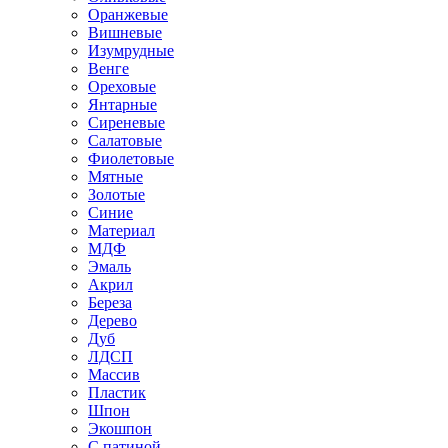
Оранжевые
Вишневые
Изумрудные
Венге
Ореховые
Янтарные
Сиреневые
Салатовые
Фиолетовые
Мятные
Золотые
Синие
Материал
МДФ
Эмаль
Акрил
Береза
Дерево
Дуб
ЛДСП
Массив
Пластик
Шпон
Экошпон
С патиной