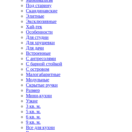
Минимализм
Под старину
Скандинавские
Элитные
Эксклюзивные
Хай-тек
Особенности
Для студии
Для хрущевки
Для дачи
Встроенные
С антресолями
С барной стойкой
С островом
Малогабаритные
Модульные
Скрытые ручки
Размер
Мини-кухни
Узкие
3 кв. м.
5 кв. м.
6 кв. м.
9 кв. м.
Все для кухни