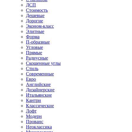
ДСП
Стоимость
Дешевые
Дорогие
Эконом-класс
Элитные
Форма
П-образные
Угловые
Прямые
Радиусные
Скошенные углы
Стиль
Современные
Евро
Английские
Дизайнерские
Итальянские
Кантри
Классические
Лофт
Модерн
Прованс
Неоклассика