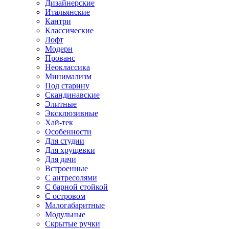
Дизайнерские
Итальянские
Кантри
Классические
Лофт
Модерн
Прованс
Неоклассика
Минимализм
Под старину
Скандинавские
Элитные
Эксклюзивные
Хай-тек
Особенности
Для студии
Для хрущевки
Для дачи
Встроенные
С антресолями
С барной стойкой
С островом
Малогабаритные
Модульные
Скрытые ручки