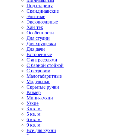
Минимализм
Под старину
Скандинавские
Элитные
Эксклюзивные
Хай-тек
Особенности
Для студии
Для хрущевки
Для дачи
Встроенные
С антресолями
С барной стойкой
С островом
Малогабаритные
Модульные
Скрытые ручки
Размер
Мини-кухни
Узкие
3 кв. м.
5 кв. м.
6 кв. м.
9 кв. м.
Все для кухни