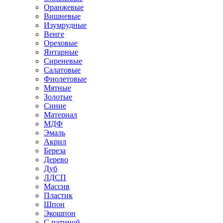
Оранжевые
Вишневые
Изумрудные
Венге
Ореховые
Янтарные
Сиреневые
Салатовые
Фиолетовые
Мятные
Золотые
Синие
Материал
МДФ
Эмаль
Акрил
Береза
Дерево
Дуб
ЛДСП
Массив
Пластик
Шпон
Экошпон
С патиной