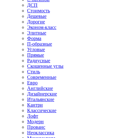
ДСП
Стоимость
Дешевые
Дорогие
Эконом-класс
Элитные
Форма
П-образные
Угловые
Прямые
Радиусные
Скошенные углы
Стиль
Современные
Евро
Английские
Дизайнерские
Итальянские
Кантри
Классические
Лофт
Модерн
Прованс
Неоклассика