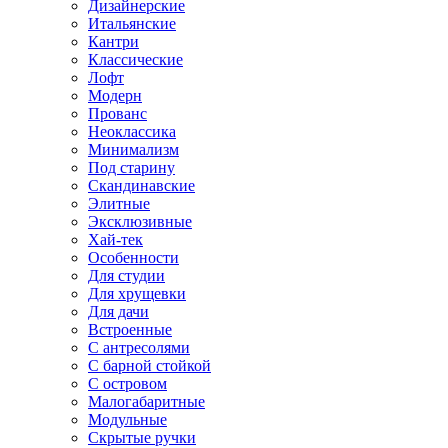
Дизайнерские
Итальянские
Кантри
Классические
Лофт
Модерн
Прованс
Неоклассика
Минимализм
Под старину
Скандинавские
Элитные
Эксклюзивные
Хай-тек
Особенности
Для студии
Для хрущевки
Для дачи
Встроенные
С антресолями
С барной стойкой
С островом
Малогабаритные
Модульные
Скрытые ручки