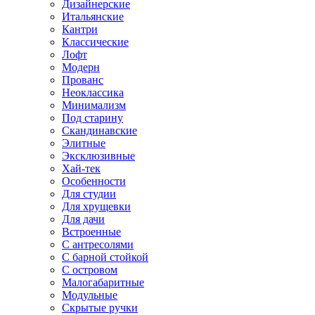
Дизайнерские
Итальянские
Кантри
Классические
Лофт
Модерн
Прованс
Неоклассика
Минимализм
Под старину
Скандинавские
Элитные
Эксклюзивные
Хай-тек
Особенности
Для студии
Для хрущевки
Для дачи
Встроенные
С антресолями
С барной стойкой
С островом
Малогабаритные
Модульные
Скрытые ручки