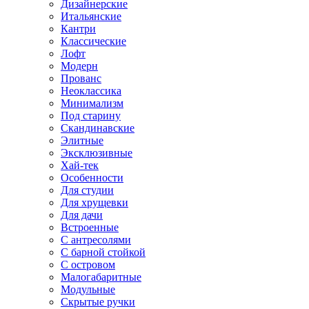
Дизайнерские
Итальянские
Кантри
Классические
Лофт
Модерн
Прованс
Неоклассика
Минимализм
Под старину
Скандинавские
Элитные
Эксклюзивные
Хай-тек
Особенности
Для студии
Для хрущевки
Для дачи
Встроенные
С антресолями
С барной стойкой
С островом
Малогабаритные
Модульные
Скрытые ручки