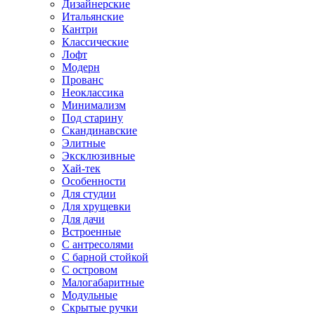
Дизайнерские
Итальянские
Кантри
Классические
Лофт
Модерн
Прованс
Неоклассика
Минимализм
Под старину
Скандинавские
Элитные
Эксклюзивные
Хай-тек
Особенности
Для студии
Для хрущевки
Для дачи
Встроенные
С антресолями
С барной стойкой
С островом
Малогабаритные
Модульные
Скрытые ручки