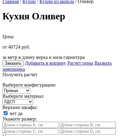
Главная
/
Кухни
/
Кухни из акрила
/ Оливер
Кухня Оливер
Цена:
от 40724
руб.
за метр в длину верха и низа гарнитура
Добавить в корзину
Расчет цены
Вызвать
Заказать
замерщика
Получить расчет
Выберите конфигурацию
Выберите материал
Верхние шкафы:
нет
да
Укажите размер: