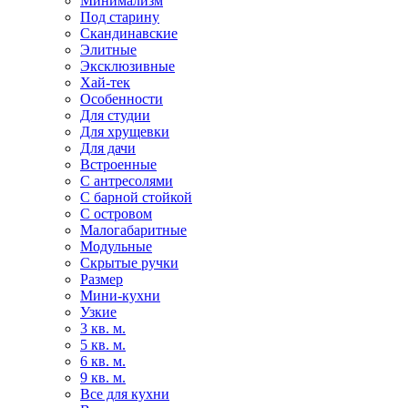
Минимализм
Под старину
Скандинавские
Элитные
Эксклюзивные
Хай-тек
Особенности
Для студии
Для хрущевки
Для дачи
Встроенные
С антресолями
С барной стойкой
С островом
Малогабаритные
Модульные
Скрытые ручки
Размер
Мини-кухни
Узкие
3 кв. м.
5 кв. м.
6 кв. м.
9 кв. м.
Все для кухни