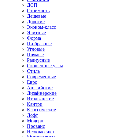
ДСП
Стоимость
Дешевые
Дорогие
Эконом-класс
Элитные
Форма
П-образные
Угловые
Прямые
Радиусные
Скошенные углы
Стиль
Современные
Евро
Английские
Дизайнерские
Итальянские
Кантри
Классические
Лофт
Модерн
Прованс
Неоклассика