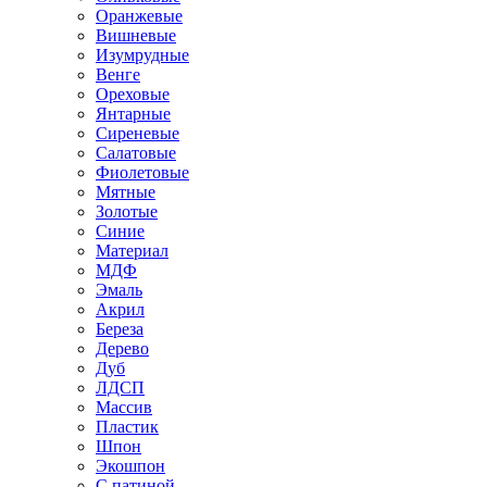
Оранжевые
Вишневые
Изумрудные
Венге
Ореховые
Янтарные
Сиреневые
Салатовые
Фиолетовые
Мятные
Золотые
Синие
Материал
МДФ
Эмаль
Акрил
Береза
Дерево
Дуб
ЛДСП
Массив
Пластик
Шпон
Экошпон
С патиной