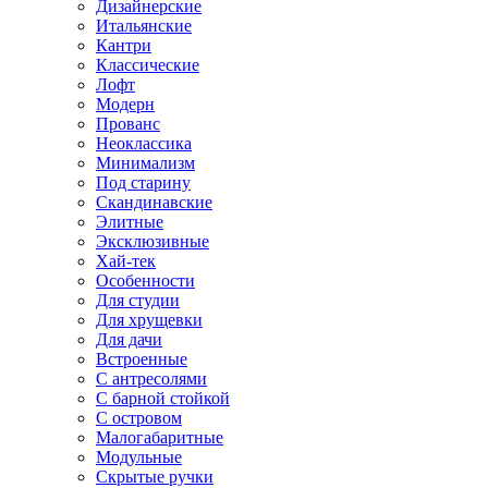
Дизайнерские
Итальянские
Кантри
Классические
Лофт
Модерн
Прованс
Неоклассика
Минимализм
Под старину
Скандинавские
Элитные
Эксклюзивные
Хай-тек
Особенности
Для студии
Для хрущевки
Для дачи
Встроенные
С антресолями
С барной стойкой
С островом
Малогабаритные
Модульные
Скрытые ручки