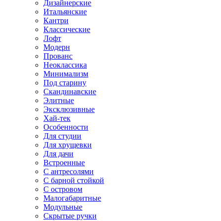
Дизайнерские
Итальянские
Кантри
Классические
Лофт
Модерн
Прованс
Неоклассика
Минимализм
Под старину
Скандинавские
Элитные
Эксклюзивные
Хай-тек
Особенности
Для студии
Для хрущевки
Для дачи
Встроенные
С антресолями
С барной стойкой
С островом
Малогабаритные
Модульные
Скрытые ручки