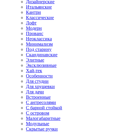
Дизайнерские
Итальянские
Кантри
Классические
Лофт
Модерн
Прованс
Неоклассика
Минимализм
Под старину
Скандинавские
Элитные
Эксклюзивные
Хай-тек
Особенности
Для студии
Для хрущевки
Для дачи
Встроенные
С антресолями
С барной стойкой
С островом
Малогабаритные
Модульные
Скрытые ручки